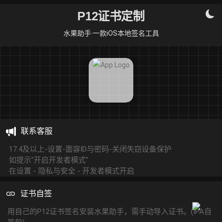
P12证书定制
水果助手·一款iOS本地签名工具
联系客服
·17.4及以上-设置-面容ID与密码-关闭失窃设备保护
·如提示"开启开发者模式"
·在设置 - 隐私与安全 - 开发者模式开启
证书自签
用自己的P12证书签名安装水果助手，需手动导入证书。(IPA自